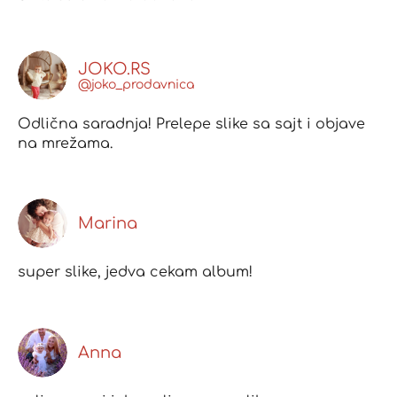
JOKO.RS
@joko_prodavnica
Odlična saradnja! Prelepe slike sa sajt i objave
na mrežama.
Marina
super slike, jedva cekam album!
Anna