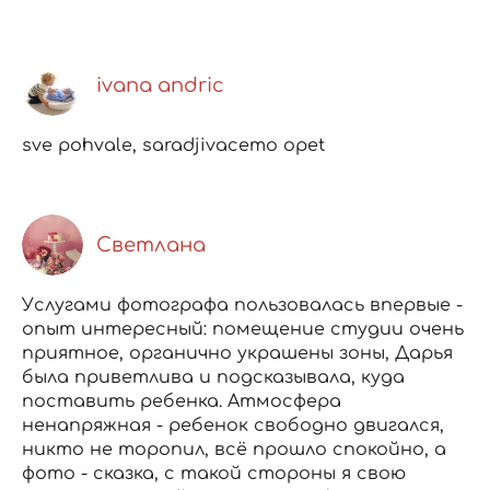
ivana andric
sve pohvale, saradjivacemo opet
Светлана
Услугами фотографа пользовалась впервые -
опыт интересный: помещение студии очень
приятное, органично украшены зоны, Дарья
была приветлива и подсказывала, куда
поставить ребенка. Атмосфера
ненапряжная - ребенок свободно двигался,
никто не торопил, всё прошло спокойно, а
фото - сказка, с такой стороны я свою