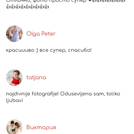
Отлично, фото просто супер ❤👍👍👍👍👍👍👍
👍👍👍👍👍👍👍👍👍
Olga Peter
красиииво :) все супер, спасибо!
tatjana
najdivnije fotografije! Odusevljena sam, toliko
ljubavi
Виктория