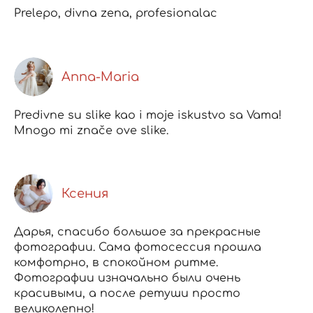
Prelepo, divna zena, profesionalac
Anna-Maria
Predivne su slike kao i moje iskustvo sa Vama!
Mnogo mi znače ove slike.
Ксения
Дарья, спасибо большое за прекрасные
фотографии. Сама фотосессия прошла
комфотрно, в спокойном ритме.
Фотографии изначально были очень
красивыми, а после ретуши просто
великолепно!