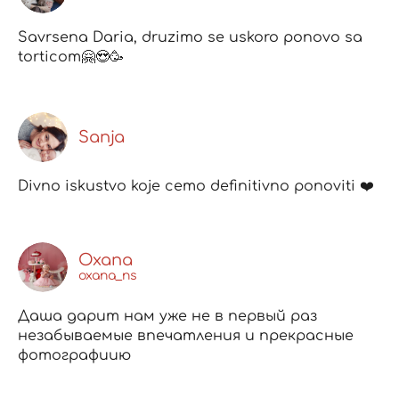
Savrsena Daria, druzimo se uskoro ponovo sa
torticom🤗😍🥳
Sanja
Divno iskustvo koje cemo definitivno ponoviti ❤️
Oxana
oxana_ns
Даша дарит нам уже не в первый раз
незабываемые впечатления и прекрасные
фотографиию