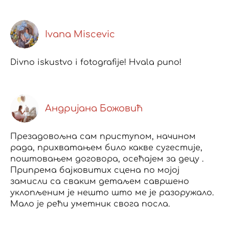
Ivana Miscevic
Divno iskustvo i fotografije! Hvala puno!
Андријана Божовић
Презадовољна сам приступом, начином
рада, прихватањем било какве сугестије,
поштовањем договора, осећајем за децу .
Припрема бајковитих сцена по мојој
замисли са сваким детаљем савршено
уклопљеним је нешто што ме је разоружало.
Мало је рећи уметник свога посла.