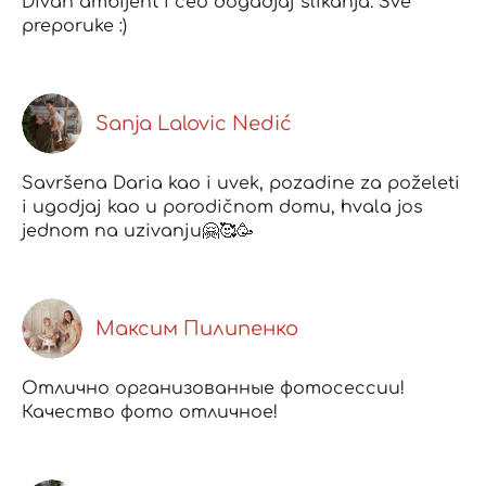
Divan ambijent i ceo dogadjaj slikanja. Sve
preporuke :)
Sanja Lalovic Nedić
Savršena Daria kao i uvek, pozadine za poželeti
i ugodjaj kao u porodičnom domu, hvala jos
jednom na uzivanju🤗🥰🥳
Максим Пилипенко
Отлично организованные фотосессии!
Качество фото отличное!