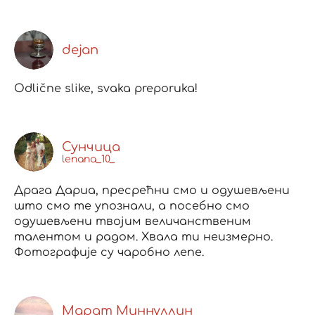
dejan
Odlične slike, svaka preporuka!
Сунчица
lenana_10_
Драга Дариа, пресрећни смо и одушевљени
што смо те упознали, а посебно смо
одушевљени твојим величанственим
талентом и радом. Хвала ти неизмерно.
Фотографије су чаробно лепе.
Марат Миннуллин