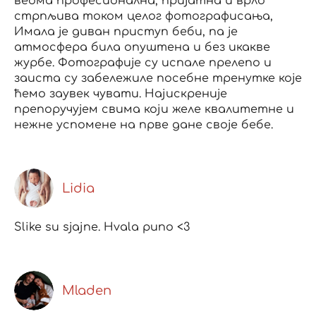
веома професионална, пријатна и врло
стрпљива током целог фотографисања,
Имала је диван приступ беби, па је
атмосфера била опуштена и без икакве
журбе. Фотографије су испале прелепо и
заиста су забележиле посебне тренутке које
ћемо заувек чувати. Најискреније
препоручујем свима који желе квалитетне и
нежне успомене на прве дане своје бебе.
Lidia
Slike su sjajne. Hvala puno <3
Mladen