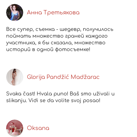
Анна Третьякова
Все супер, съемка - шедевр, получилось
поймать множество граней каждого
участника, я бы сказала, множество
историй в одной фотосъемке!
Glorija Pandžić Madžarac
Svaka čast! Hvala puno! Baš smo uživali u
slikanju. Vidi se da volite svoj posao!
Oksana