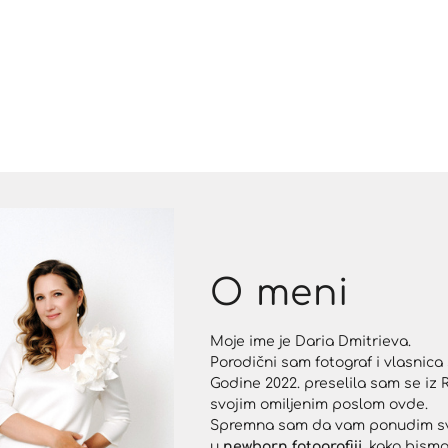
O meni
Moje ime je Daria Dmitrieva.
Porodični sam fotograf i vlasnica
Godine 2022. preselila sam se iz R
svojim omiljenim poslom ovde.
Spremna sam da vam ponudim svo
u
newborn fotografiji
, kako bism