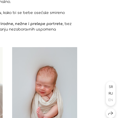
nalno.
u
, kako bi se bebe osećale smireno
irodne, nežne i prelepe portrete
, bez
varanju nezaboravnih uspomena
SR
RU
EN