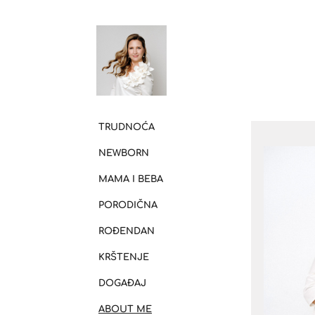
TRUDNOĆA
NEWBORN
MAMA I BEBA
PORODIČNA
ROĐENDAN
KRŠTENJE
DOGAĐAJ
ABOUT ME