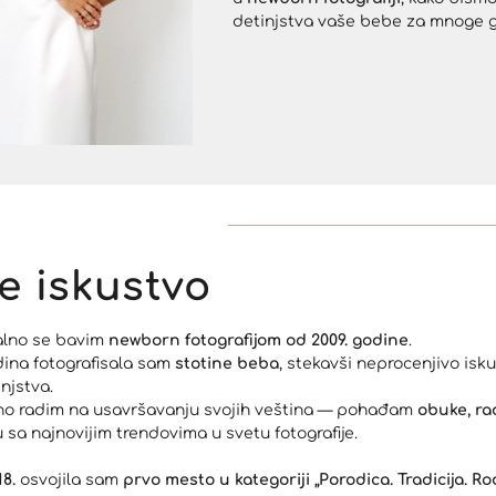
detinjstva vaše bebe za mnoge g
e iskustvo
alno se bavim
newborn fotografijom od 2009. godine
.
ina fotografisala sam
stotine beba
, stekavši neprocenjivo isk
njstva.
o radim na usavršavanju svojih veština — pohađam
obuke, ra
u sa najnovijim trendovima u svetu fotografije.
18.
osvojila sam
prvo mesto u kategoriji „Porodica. Tradicija. Ro