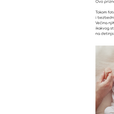
Ovo prizna
Tokom fot
i bezbedn
Većina nj
ikakvog s
na detinjs