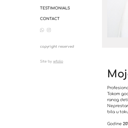
TESTIMONIALS
CONTACT
copyright reserved
Site by
wfolio
Moj
Profesion
Tokom god
ranog deti
Neprestan
bila u tok
Godine
20