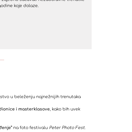
odine koje dolaze.
ustvo u beleženju najnežnijih trenutaka
dionice i masterklasove
, kako bih uvek
đenje”
na foto festivalu
Peter Photo Fest
.