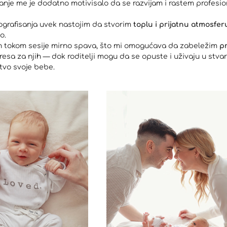
nje me je dodatno motivisalo da se razvijam i rastem profesio
ografisanja uvek nastojim da stvorim
toplu i prijatnu atmosfer
o.
ih tokom sesije mirno spava, što mi omogućava da zabeležim
pr
tresa za njih — dok roditelji mogu da se opuste i uživaju u st
tvo svoje bebe.