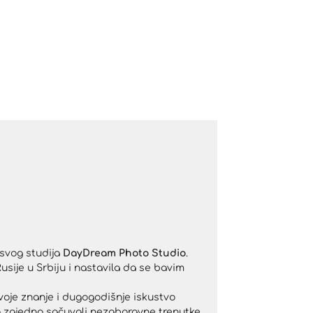
 svog studija
DayDream Photo Studio
.
usije u Srbiju i nastavila da se bavim
je znanje i dugogodišnje iskustvo
o zajedno sačuvali nezaboravne trenutke